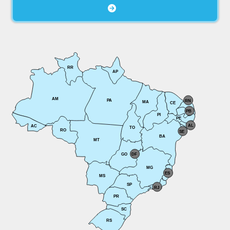
RR
AP
AM
PA
RN
MA
CE
PB
PI
PE
AL
AC
TO
RO
SE
BA
MT
GO
DF
MG
ES
MS
SP
RJ
PR
SC
RS